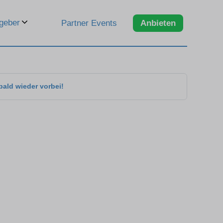
geber
Partner Events
Anbieten
bald wieder vorbei!