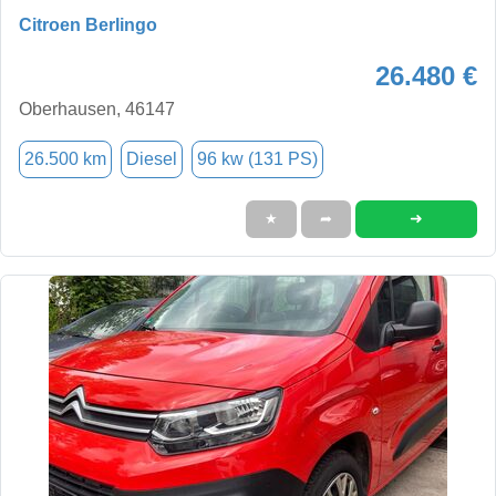
Citroen Berlingo
26.480 €
Oberhausen, 46147
26.500 km
Diesel
96 kw (131 PS)
➜
★
➦