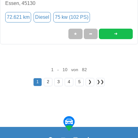
Essen, 45130
72.621 km
Diesel
75 kw (102 PS)
➜
★
➦
1 - 10 von 82
1
2
3
4
5
❯
❯❯