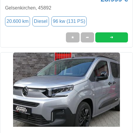
Gelsenkirchen, 45892
20.600 km
Diesel
96 kw (131 PS)
➜
★
➦