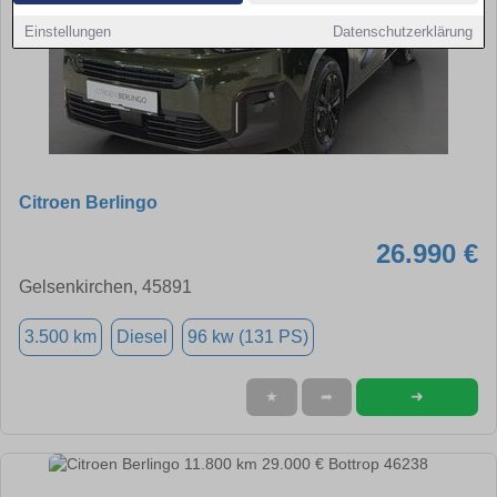
Einstellungen
Datenschutzerklärung
Citroen Berlingo
26.990 €
Gelsenkirchen, 45891
3.500 km
Diesel
96 kw (131 PS)
➜
★
➦