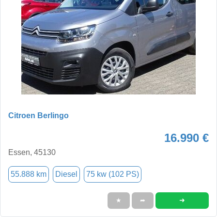
Citroen Berlingo
16.990 €
Essen, 45130
55.888 km
Diesel
75 kw (102 PS)
➜
★
➦