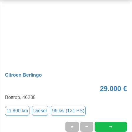
Citroen Berlingo
29.000 €
Bottrop, 46238
11.800 km
Diesel
96 kw (131 PS)
➜
★
➦