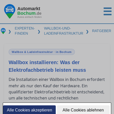
Automarkt
☰
Bochum
.de
Autos einfach finden
EXPERTEN-
WALLBOX-UND-
RATGEBER
❯
❯
❯
FINDEN
LADEINFRASTRUKTUR
Wallbox & Ladeinfrastruktur · in Bochum
Wallbox installieren: Was der
Elektrofachbetrieb leisten muss
Die Installation einer
in Bochum erfordert
Wallbox
mehr als nur den Kauf der Hardware. Ein
qualifizierter Elektrofachbetrieb ist entscheidend,
um alle technischen und rechtlichen
Anforderungen zu erfüllen. Dieser Ratgeber
beleuchtet, was bei der Installationsplanung zu
Alle Cookies akzeptieren
Alle Cookies ablehnen