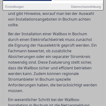
beachten ist, erklärt die Bedeutung der
Einstellungen
Datenschutzerklärung
Netzanmeldung und Netzverträglichkeitsprüfung
und gibt Hinweise, worauf man bei der Auswahl
von Installationsangeboten in Bochum achten
sollte.
Bei der Installation einer Wallbox in Bochum
durch einen Elektrofachbetrieb muss zunächst
die Eignung der Hauselektrik geprüft werden. Ein
Fachmann bewertet, ob zusätzliche
Absicherungen oder ein separater Stromkreis
notwendig sind. Diese Evaluierung stellt sicher,
dass die Wallbox sicher und effizient betrieben
werden kann. Zudem können regionale
Stromanbieter in Bochum spezielle
Anforderungen haben, die berücksichtigt werden
müssen.
Ein wesentlicher Schritt bei der Wallbox-
Installation in Bochum ist die Netzanmeldung.