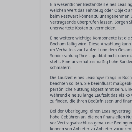
Ein wesentlicher Bestandteil eines Leasing
welchen Wert das Fahrzeug oder Objekt am
beim Restwert können zu unangenehmen Ü
Vertragsende überprüfen lassen. Sorgen Sie
unerwartete Kosten zu vermeiden.
Eine weitere wichtige Komponente ist die 
Bochum fällig wird. Diese Anzahlung kann 
im Verhältnis zur Laufzeit und dem Gesamt
Sonderzahlung Ihre Liquidität nicht übermä
steht. Eine unverhältnismäßig hohe Sonder
schmälern.
Die Laufzeit eines Leasingvertrags in Bochu
beachten sollten. Sie beeinflusst maßgebl
persönliche Nutzung abgestimmt sein. Ein
während eine zu lange Laufzeit das Risiko
zu finden, die Ihren Bedürfnissen und finan
Bei der Überlegung, einen Leasingvertrag i
hohe Gebühren an, die den finanziellen Nu
vor Vertragsabschluss genau die Bedingung
können von Anbieter zu Anbieter variieren u