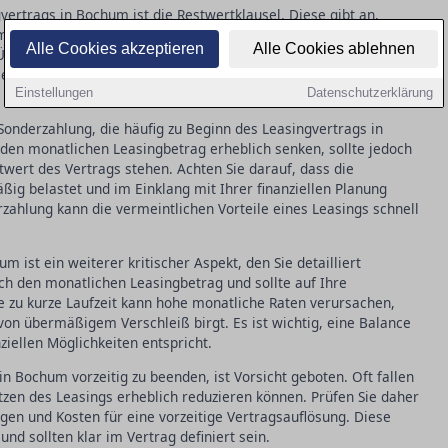
vertrags in Bochum ist die Restwertklausel. Diese gibt an,
 Ende der Vertragslaufzeit noch haben soll. Missverständnisse
Alle Cookies akzeptieren
Alle Cookies ablehnen
berraschungen führen, wenn Sie den Zustand des Objekts zum
 dafür, dass der Restwert realistisch angesetzt ist, um
Einstellungen
Datenschutzerklärung
Sonderzahlung, die häufig zu Beginn des Leasingvertrags in
den monatlichen Leasingbetrag erheblich senken, sollte jedoch
wert des Vertrags stehen. Achten Sie darauf, dass die
ßig belastet und im Einklang mit Ihrer finanziellen Planung
zahlung kann die vermeintlichen Vorteile eines Leasings schnell
m ist ein weiterer kritischer Aspekt, den Sie detailliert
ich den monatlichen Leasingbetrag und sollte auf Ihre
e zu kurze Laufzeit kann hohe monatliche Raten verursachen,
 von übermäßigem Verschleiß birgt. Es ist wichtig, eine Balance
ziellen Möglichkeiten entspricht.
n Bochum vorzeitig zu beenden, ist Vorsicht geboten. Oft fallen
tzen des Leasings erheblich reduzieren können. Prüfen Sie daher
en und Kosten für eine vorzeitige Vertragsauflösung. Diese
nd sollten klar im Vertrag definiert sein.