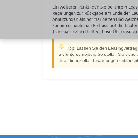
Ein weiterer Punkt, den Sie bei Ihrem Lea
Regelungen zur Rückgabe am Ende der Laufzei
Abnutzungen als normal gelten und welch
können erheblichen Einfluss auf die final
Transparenz und helfen, böse Überraschu
Tipp: Lassen Sie den Leasingvertra
Sie unterschreiben. So stellen Sie siche
Ihren finanziellen Erwartungen entspricht