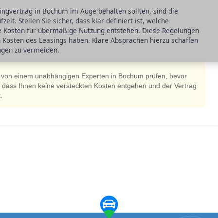
singvertrag in Bochum im Auge behalten sollten, sind die
t. Stellen Sie sicher, dass klar definiert ist, welche
e Kosten für übermäßige Nutzung entstehen. Diese Regelungen
en Kosten des Leasings haben. Klare Absprachen hierzu schaffen
ngen zu vermeiden.
g von einem unabhängigen Experten in Bochum prüfen, bevor
r, dass Ihnen keine versteckten Kosten entgehen und der Vertrag
.