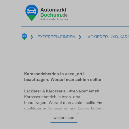
Automarkt
Bochum
.de
Autos einfach finden
❯
EXPERTEN-FINDEN
❯
LACKIERER-UND-KAR
Karosseriebetrieb in #seo_ort#
beauftragen: Worauf man achten sollte
Lackierer & Karosserie · #replacements#
Karosseriebetrieb in #seo_ort#
beauftragen: Worauf man achten sollte Ein
qualifizierter Karosserie- und Lackierbetrieb
#replacements# kann entscheidend dafür
weiterlesen
sein, dass Ihr Fahrzeug in bestem Zustand
erstrahlt. Doch woran erkennt man einen