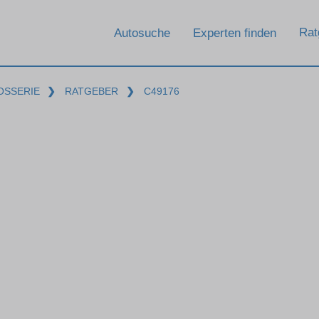
Rat
Autosuche
Experten finden
OSSERIE
❯
RATGEBER
❯
C49176