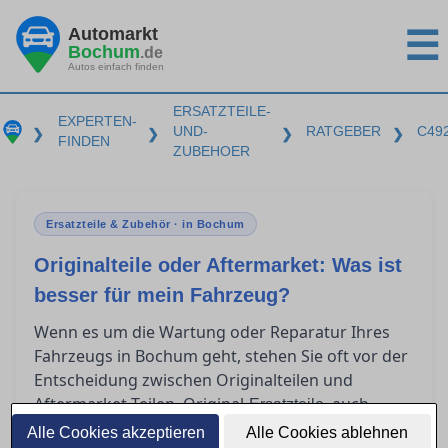
Automarkt
☰
Bochum
.de
Autos einfach finden
ERSATZTEILE-
EXPERTEN-
UND-
RATGEBER
C49
❯
❯
❯
❯
FINDEN
ZUBEHOER
Ersatzteile & Zubehör · in Bochum
Originalteile oder Aftermarket: Was ist
besser für mein Fahrzeug?
Wenn es um die Wartung oder Reparatur Ihres
Fahrzeugs in Bochum geht, stehen Sie oft vor der
Entscheidung zwischen Originalteilen und
Aftermarket-Teilen. Original-
, auch
Ersatzteile
OEM-Teile genannt, stammen direkt vom
Alle Cookies akzeptieren
Alle Cookies ablehnen