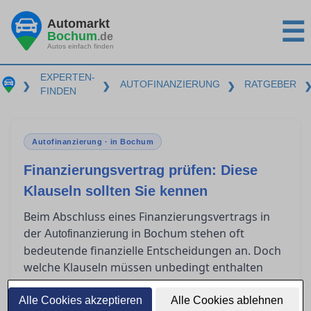
Automarkt
☰
Bochum
.de
Autos einfach finden
EXPERTEN-
AUTOFINANZIERUNG
RATGEBER
❯
❯
❯
FINDEN
Autofinanzierung · in Bochum
Finanzierungsvertrag prüfen: Diese
Klauseln sollten Sie kennen
Beim Abschluss eines Finanzierungsvertrags in
der
in Bochum stehen oft
Autofinanzierung
bedeutende finanzielle Entscheidungen an. Doch
welche Klauseln müssen unbedingt enthalten
sein, um rechtlich abgesichert zu sein? Viele
Verbraucher sind unsicher, was
Alle Cookies akzeptieren
Alle Cookies ablehnen