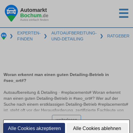
Automarkt
☰
Bochum
.de
Autos einfach finden
EXPERTEN-
AUTOAUFBEREITUNG-
❯
❯
❯
RATGEBER
FINDEN
UND-DETAILING
Woran erkennt man einen guten Detailing-Betrieb in
#seo_ort#?
Autoaufbereitung & Detailing · #replacements# Woran erkennt
man einen guten Detailing-Betrieb in #seo_ort#? Wer auf der
Suche nach einem erstklassigen Detailing-Betrieb #replacements#
ist, steht oft vor der Herausforderung, zertifizierte Fachleute von
einfachen Aufbereitungsservices zu unterscheiden. Die Auswahl
weiterlesen
kann überwältigend wirken, doch mit dem richtigen Wissen lassen
sich Qualität und Service unterscheiden. Hier erfahren Sie, an
Alle Cookies akzeptieren
Alle Cookies ablehnen