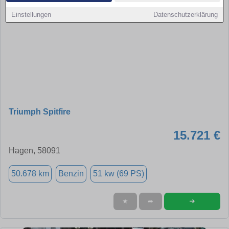
Einstellungen
Datenschutzerklärung
Triumph Spitfire
15.721 €
Hagen, 58091
50.678 km
Benzin
51 kw (69 PS)
➜
★
➦