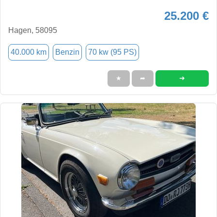
25.200 €
Hagen, 58095
40.000 km
Benzin
70 kw (95 PS)
➜
★
➦