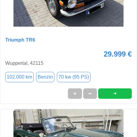
Triumph TR6
29.999 €
Wuppertal, 42115
102.000 km
Benzin
70 kw (95 PS)
➜
★
➦