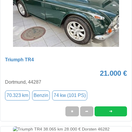
Triumph TR4
21.000 €
Dortmund, 44287
70.323 km
Benzin
74 kw (101 PS)
➜
★
➦