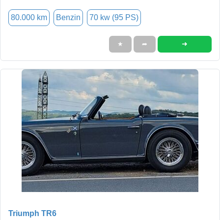
80.000 km
Benzin
70 kw (95 PS)
➜
★
➦
Triumph TR6