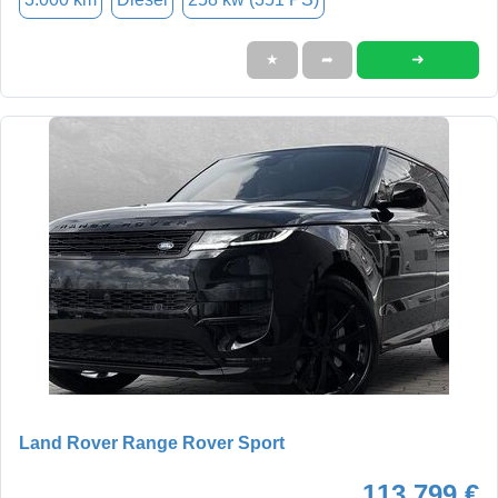
➜
★
➦
Land Rover Range Rover Sport
113.799 €