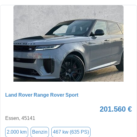
Land Rover Range Rover Sport
201.560 €
Essen, 45141
2.000 km
Benzin
467 kw (635 PS)