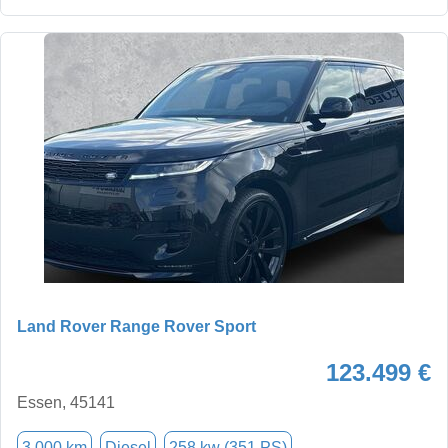
Land Rover Range Rover Sport
123.499 €
Essen, 45141
3.000 km
Diesel
258 kw (351 PS)