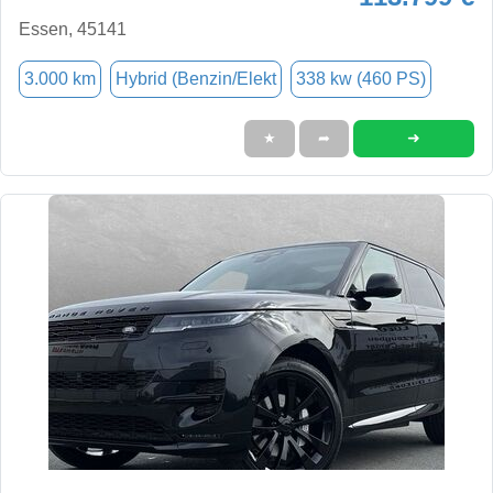
Essen, 45141
3.000 km
Hybrid (Benzin/Elekt
338 kw (460 PS)
➜
★
➦