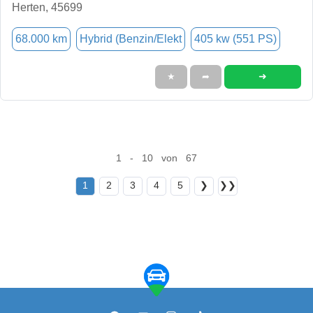
Herten, 45699
68.000 km
Hybrid (Benzin/Elekt
405 kw (551 PS)
➜
★
➦
1 - 10 von 67
1
2
3
4
5
❯
❯❯