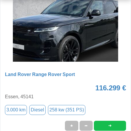
Land Rover Range Rover Sport
116.299 €
Essen, 45141
3.000 km
Diesel
258 kw (351 PS)
➜
★
➦