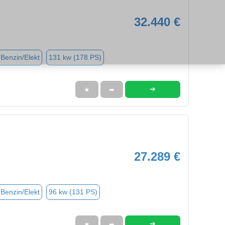
32.440 €
(Benzin/Elekt
131 kw (178 PS)
➜
★
➦
27.289 €
(Benzin/Elekt
96 kw (131 PS)
➜
★
➦