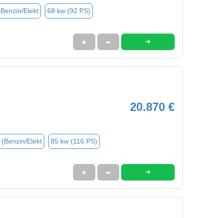
(Benzin/Elekt
68 kw (92 PS)
➜
★
➦
20.870 €
 (Benzin/Elekt
85 kw (116 PS)
➜
★
➦