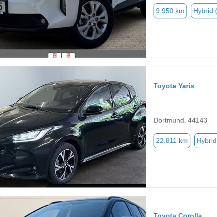
9.950 km
Hybrid 
Toyota Yaris
Dortmund, 44143
22.811 km
Hybrid
Toyota Corolla