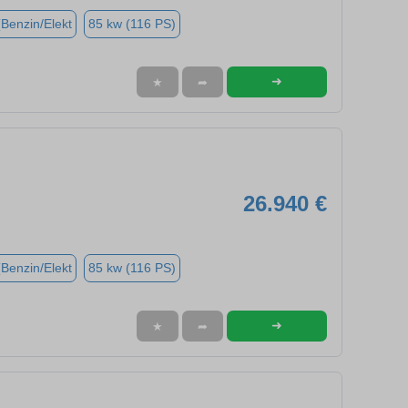
(Benzin/Elekt
85 kw (116 PS)
➜
★
➦
26.940 €
(Benzin/Elekt
85 kw (116 PS)
➜
★
➦