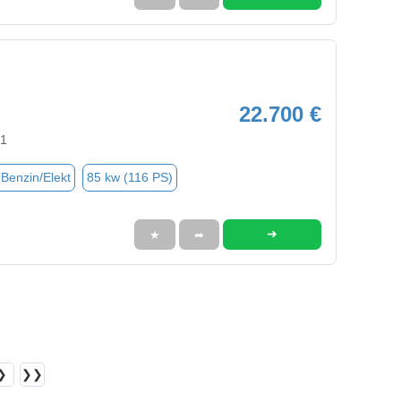
22.700 €
91
(Benzin/Elekt
85 kw (116 PS)
➜
★
➦
❯
❯❯