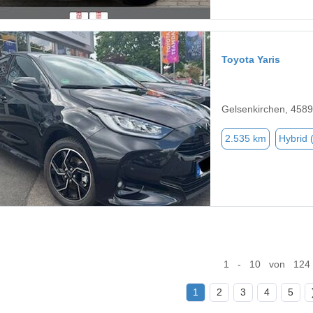
Toyota Yaris
Gelsenkirchen, 458
2.535 km
Hybrid 
1 - 10 von 124
1
2
3
4
5