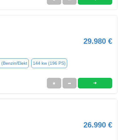
29.980 €
 (Benzin/Elekt
144 kw (196 PS)
➜
★
➦
26.990 €