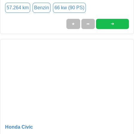
57.264 km
Benzin
66 kw (90 PS)
➜
★
➦
Honda Civic