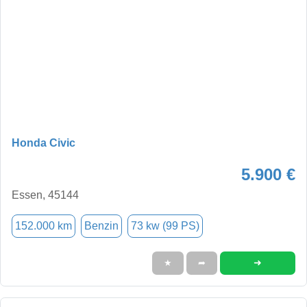
Honda Civic
5.900 €
Essen, 45144
152.000 km
Benzin
73 kw (99 PS)
➜
★
➦