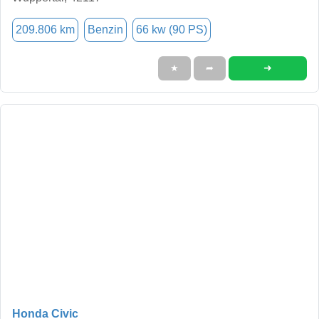
209.806 km
Benzin
66 kw (90 PS)
➜
★
➦
Honda Civic