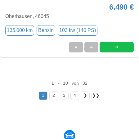
6.490 €
Oberhausen, 46045
135.000 km
Benzin
103 kw (140 PS)
➜
★
➦
1 - 10 von 32
1
2
3
4
❯
❯❯