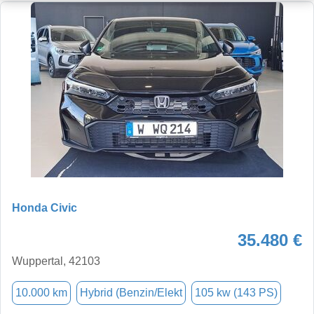
Honda Civic
35.480 €
Wuppertal, 42103
10.000 km
Hybrid (Benzin/Elekt
105 kw (143 PS)