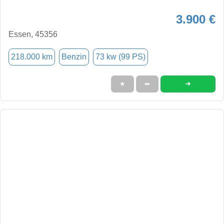
3.900 €
Essen, 45356
218.000 km
Benzin
73 kw (99 PS)
➜
★
➦