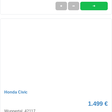
➜
★
➦
Honda Civic
1.499 €
Wuppertal, 42117