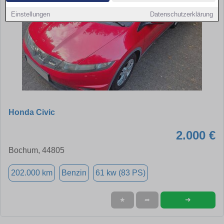
Einstellungen
Datenschutzerklärung
Honda Civic
2.000 €
Bochum, 44805
202.000 km
Benzin
61 kw (83 PS)
➜
★
➦