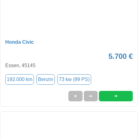
Honda Civic
5.700 €
Essen, 45145
192.000 km
Benzin
73 kw (99 PS)
➜
★
➦