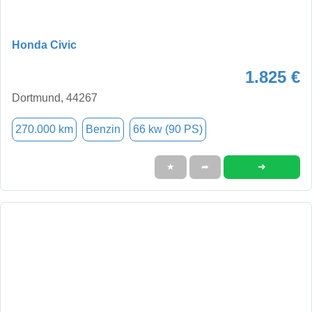
Honda Civic
1.825 €
Dortmund, 44267
270.000 km
Benzin
66 kw (90 PS)
➜
★
➦