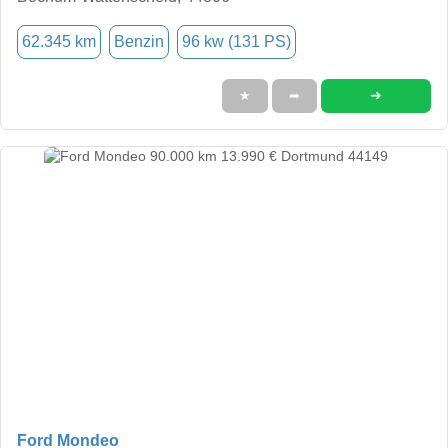
62.345 km
Benzin
96 kw (131 PS)
➜
★
➦
Ford Mondeo