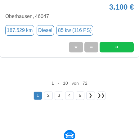
3.100 €
Oberhausen, 46047
187.529 km
Diesel
85 kw (116 PS)
➜
★
➦
1 - 10 von 72
1
2
3
4
5
❯
❯❯