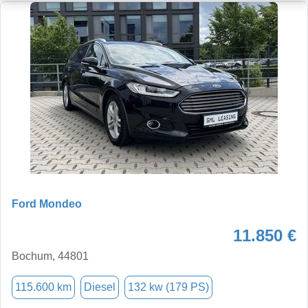
Ford Mondeo
11.850 €
Bochum, 44801
115.600 km
Diesel
132 kw (179 PS)