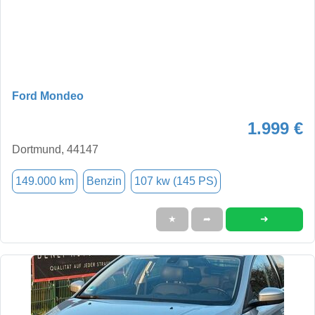
Ford Mondeo
1.999 €
Dortmund, 44147
149.000 km
Benzin
107 kw (145 PS)
➜
★
➦