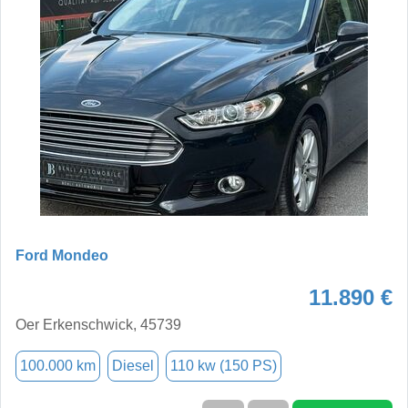
Ford Mondeo
11.890 €
Oer Erkenschwick, 45739
100.000 km
Diesel
110 kw (150 PS)