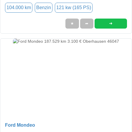
104.000 km
Benzin
121 kw (165 PS)
➜
★
➦
Ford Mondeo