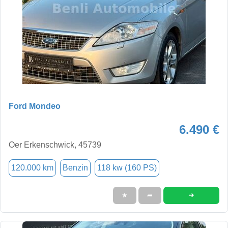
Ford Mondeo
6.490 €
Oer Erkenschwick, 45739
120.000 km
Benzin
118 kw (160 PS)
➜
★
➦