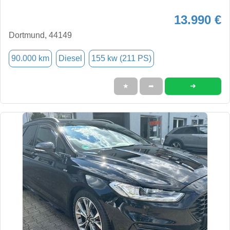
13.990 €
Dortmund, 44149
90.000 km
Diesel
155 kw (211 PS)
➜
★
➦