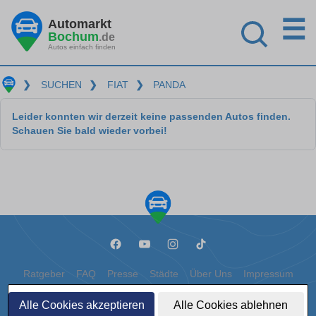
☰
Automarkt
Bochum
.de
Autos einfach finden
❯
SUCHEN
❯
FIAT
❯
PANDA
Leider konnten wir derzeit keine passenden Autos finden.
Schauen Sie bald wieder vorbei!
Ratgeber
FAQ
Presse
Städte
Über Uns
Impressum
Datenschutz
Cookies
Alle Cookies akzeptieren
Alle Cookies ablehnen