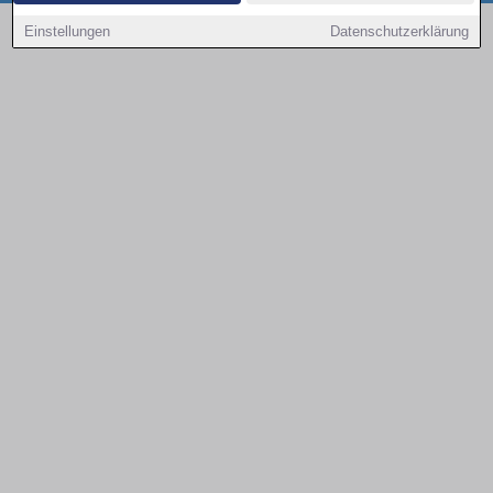
Copyright © 2000 - 2026 | 1A Infosysteme GmbH | Content by: 1a-sites-autos
Einstellungen
Datenschutzerklärung
08.08.2026