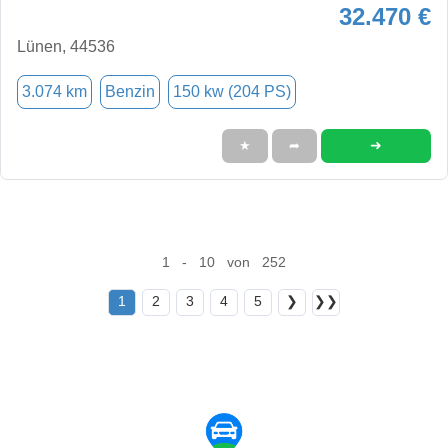
32.470 €
Lünen, 44536
3.074 km
Benzin
150 kw (204 PS)
➜
★
➦
1 - 10 von 252
1
2
3
4
5
❯
❯❯