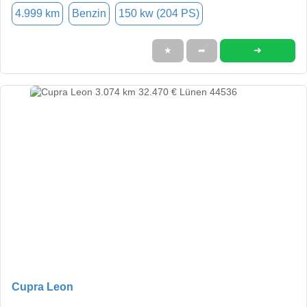
4.999 km
Benzin
150 kw (204 PS)
➜
★
➦
Cupra Leon