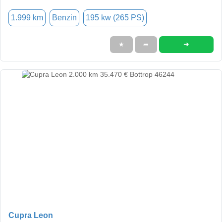
1.999 km
Benzin
195 kw (265 PS)
➜
★
➦
Cupra Leon