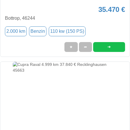
35.470 €
Bottrop, 46244
2.000 km
Benzin
110 kw (150 PS)
➜
★
➦