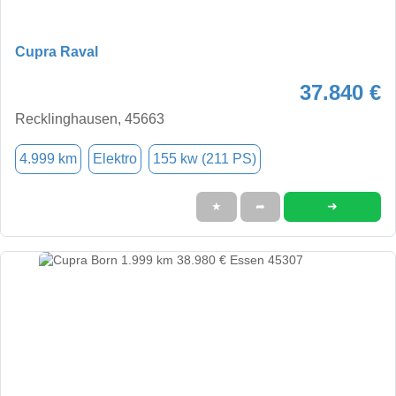
Cupra Raval
37.840 €
Recklinghausen, 45663
4.999 km
Elektro
155 kw (211 PS)
➜
★
➦