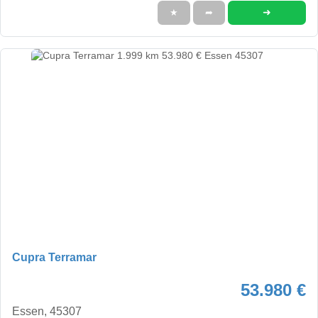
➜
★
➦
Cupra Terramar
53.980 €
Essen, 45307