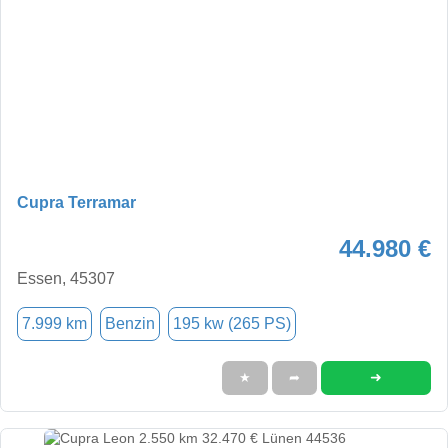
Cupra Terramar
44.980 €
Essen, 45307
7.999 km
Benzin
195 kw (265 PS)
➜
★
➦