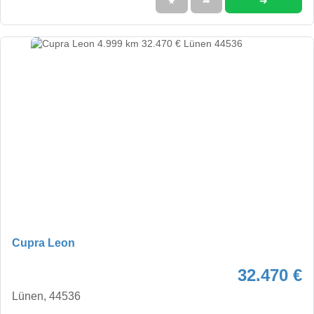
➜
★
➦
Cupra Leon
32.470 €
Lünen, 44536