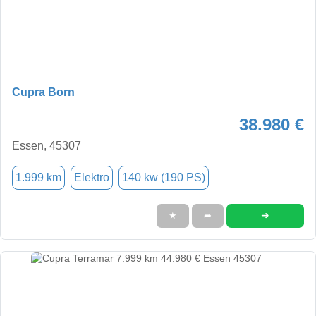
Cupra Born
38.980 €
Essen, 45307
1.999 km
Elektro
140 kw (190 PS)
➜
★
➦