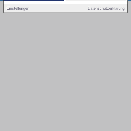
Copyright © 2000 - 2026 | 1A Infosysteme GmbH | Content by: 1a-sites-autos
Einstellungen
Datenschutzerklärung
08.08.2026