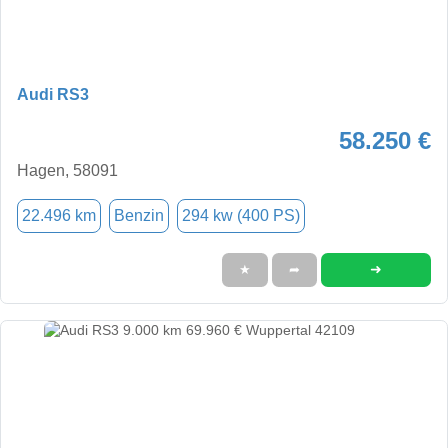
Audi RS3
58.250 €
Hagen, 58091
22.496 km
Benzin
294 kw (400 PS)
➜
★
➦