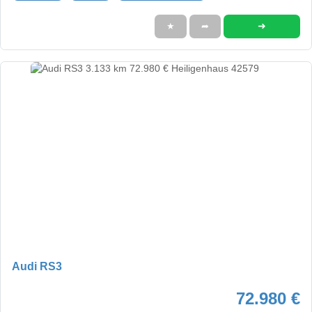
➜
★
➦
Audi RS3
72.980 €