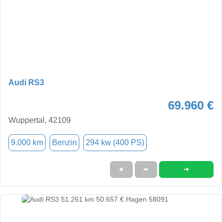
Audi RS3
69.960 €
Wuppertal, 42109
9.000 km
Benzin
294 kw (400 PS)
➜
★
➦