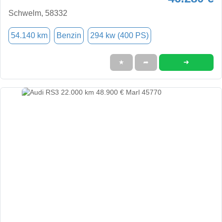
Schwelm, 58332
54.140 km
Benzin
294 kw (400 PS)
➜
★
➦