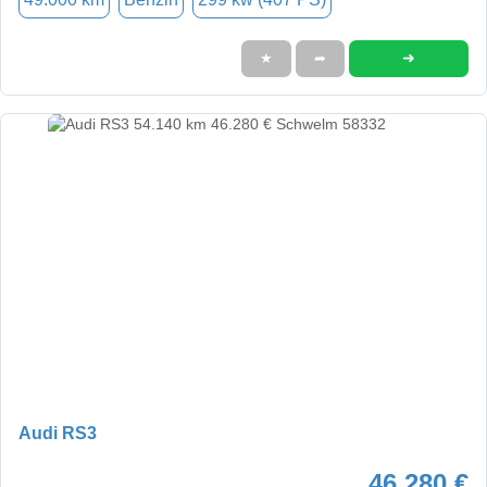
➜
★
➦
Audi RS3
46.280 €