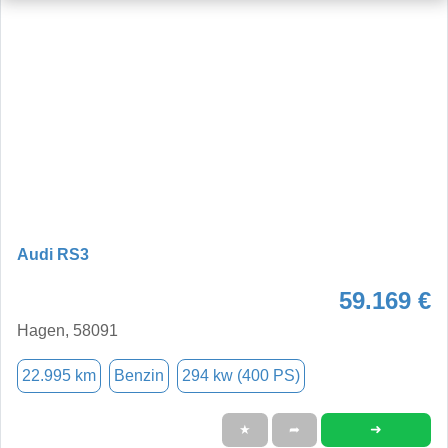
Audi RS3
59.169 €
Hagen, 58091
22.995 km
Benzin
294 kw (400 PS)
➜
★
➦