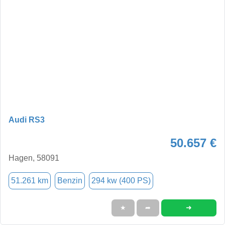
Audi RS3
50.657 €
Hagen, 58091
51.261 km
Benzin
294 kw (400 PS)
➜
★
➦