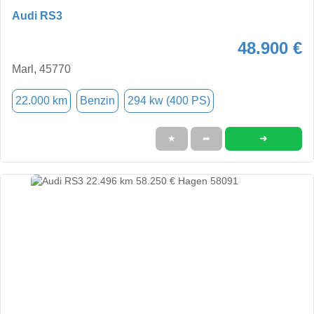
Audi RS3
48.900 €
Marl, 45770
22.000 km
Benzin
294 kw (400 PS)
➜
★
➦