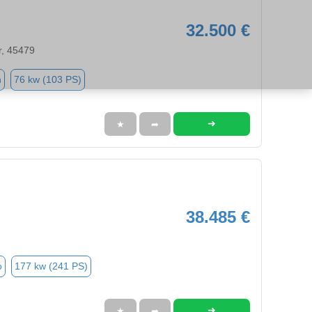
32.500 €
r, 45479
n
76 kw (103 PS)
➜
★
➦
38.485 €
o
177 kw (241 PS)
➜
★
➦