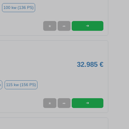
100 kw (136 PS)
➜
★
➦
32.985 €
o
115 kw (156 PS)
➜
★
➦