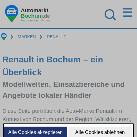
☰
Automarkt
Bochum
.de
Autos einfach finden
❯
MARKEN
❯
RENAULT
Renault in Bochum – ein
Überblick
Modellwelten, Einsatzbereiche und
Angebote lokaler Händler
Diese Seite porträtiert die Auto-Marke Renault im
Kontext von Bochum und der Region. Wir skizzieren,
in welchen Fahrzeugklassen Renault stark vertreten
Alle Cookies akzeptieren
Alle Cookies ablehnen
ist, welche Modellreihen häufig im Stadt- und