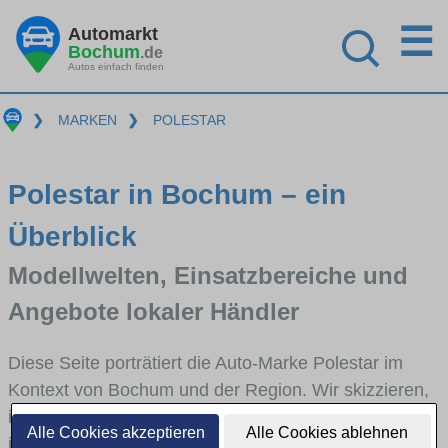
☰
Automarkt
Bochum
.de
Autos einfach finden
❯
MARKEN
❯
POLESTAR
Polestar in Bochum – ein
Überblick
Modellwelten, Einsatzbereiche und
Angebote lokaler Händler
Diese Seite porträtiert die Auto-Marke Polestar im
Kontext von Bochum und der Region. Wir skizzieren,
in welchen Fahrzeugklassen Polestar stark vertreten
Alle Cookies akzeptieren
Alle Cookies ablehnen
ist, welche Modellreihen häufig im Stadt- und