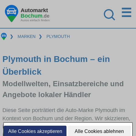
☰
Automarkt
Bochum
.de
Autos einfach finden
❯
MARKEN
❯
PLYMOUTH
Plymouth in Bochum – ein
Überblick
Modellwelten, Einsatzbereiche und
Angebote lokaler Händler
Diese Seite porträtiert die Auto-Marke Plymouth im
Kontext von Bochum und der Region. Wir skizzieren,
in welchen Fahrzeugklassen Plymouth stark vertreten
Alle Cookies akzeptieren
Alle Cookies ablehnen
ist, welche Modellreihen häufig im Stadt- und