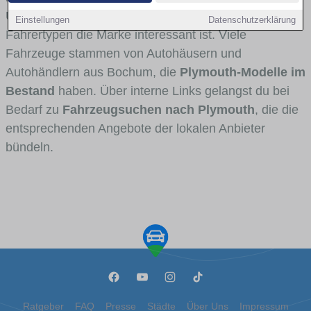
Umlandverkehr zu sehen sind und für welche
Einstellungen
Datenschutzerklärung
Fahrertypen die Marke interessant ist. Viele
Fahrzeuge stammen von Autohäusern und
Autohändlern aus Bochum, die
Plymouth-Modelle im
Bestand
haben. Über interne Links gelangst du bei
Bedarf zu
Fahrzeugsuchen nach Plymouth
, die die
entsprechenden Angebote der lokalen Anbieter
bündeln.
Ratgeber
FAQ
Presse
Städte
Über Uns
Impressum