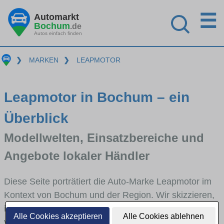
☰
Automarkt
Bochum
.de
Autos einfach finden
❯
MARKEN
❯
LEAPMOTOR
Leapmotor in Bochum – ein
Überblick
Modellwelten, Einsatzbereiche und
Angebote lokaler Händler
Diese Seite porträtiert die Auto-Marke Leapmotor im
Kontext von Bochum und der Region. Wir skizzieren,
in welchen Fahrzeugklassen Leapmotor stark
Alle Cookies akzeptieren
Alle Cookies ablehnen
vertreten ist, welche Modellreihen häufig im Stadt-