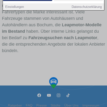
und Umlandverkehr zu sehen sind und für welche
Einstellungen
Datenschutzerklärung
Fahrertypen die Marke interessant ist. Viele
Fahrzeuge stammen von Autohäusern und
Autohändlern aus Bochum, die
Leapmotor-Modelle
im Bestand
haben. Über interne Links gelangst du
bei Bedarf zu
Fahrzeugsuchen nach Leapmotor
,
die die entsprechenden Angebote der lokalen Anbieter
bündeln.
Ratgeber
FAQ
Presse
Städte
Über Uns
Impressum