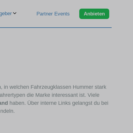
geber
Partner Events
Anbieten
en, in welchen Fahrzeugklassen Hummer stark
hrertypen die Marke interessant ist. Viele
and
haben. Über interne Links gelangst du bei
ündeln.