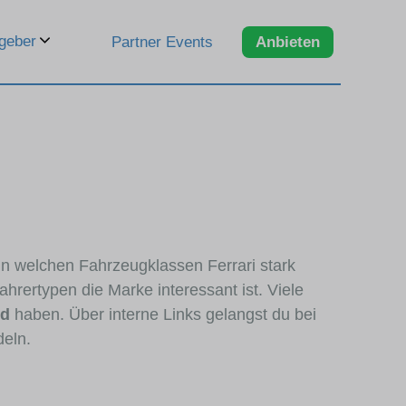
geber
Partner Events
Anbieten
 in welchen Fahrzeugklassen Ferrari stark
hrertypen die Marke interessant ist. Viele
nd
haben. Über interne Links gelangst du bei
deln.