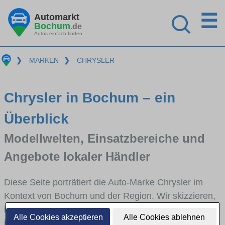
☰
Automarkt
Bochum
.de
Autos einfach finden
❯
MARKEN
❯
CHRYSLER
Chrysler in Bochum – ein
Überblick
Modellwelten, Einsatzbereiche und
Angebote lokaler Händler
Diese Seite porträtiert die Auto-Marke Chrysler im
Kontext von Bochum und der Region. Wir skizzieren,
in welchen Fahrzeugklassen Chrysler stark vertreten
Alle Cookies akzeptieren
Alle Cookies ablehnen
ist, welche Modellreihen häufig im Stadt- und