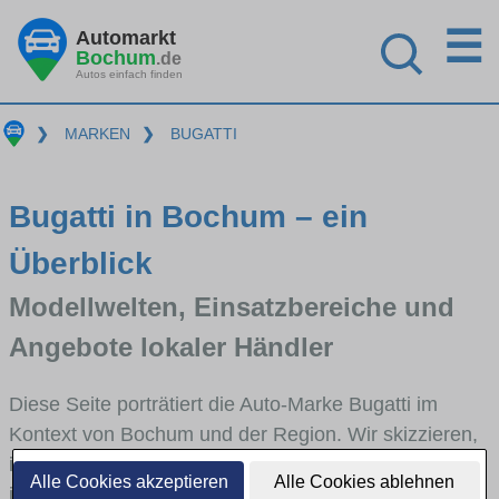
☰
Automarkt
Bochum
.de
Autos einfach finden
❯
MARKEN
❯
BUGATTI
Bugatti in Bochum – ein
Überblick
Modellwelten, Einsatzbereiche und
Angebote lokaler Händler
Diese Seite porträtiert die Auto-Marke Bugatti im
Kontext von Bochum und der Region. Wir skizzieren,
in welchen Fahrzeugklassen Bugatti stark vertreten
Alle Cookies akzeptieren
Alle Cookies ablehnen
ist, welche Modellreihen häufig im Stadt- und