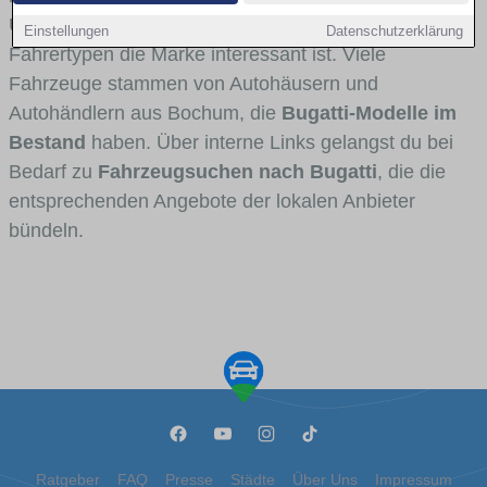
Umlandverkehr zu sehen sind und für welche
Einstellungen
Datenschutzerklärung
Fahrertypen die Marke interessant ist. Viele
Fahrzeuge stammen von Autohäusern und
Autohändlern aus Bochum, die
Bugatti-Modelle im
Bestand
haben. Über interne Links gelangst du bei
Bedarf zu
Fahrzeugsuchen nach Bugatti
, die die
entsprechenden Angebote der lokalen Anbieter
bündeln.
Ratgeber
FAQ
Presse
Städte
Über Uns
Impressum