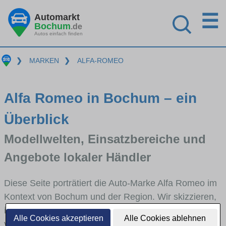
☰
Automarkt
Bochum
.de
Autos einfach finden
❯
MARKEN
❯
ALFA-ROMEO
Alfa Romeo in Bochum – ein
Überblick
Modellwelten, Einsatzbereiche und
Angebote lokaler Händler
Diese Seite porträtiert die Auto-Marke Alfa Romeo im
Kontext von Bochum und der Region. Wir skizzieren,
in welchen Fahrzeugklassen Alfa Romeo stark
Alle Cookies akzeptieren
Alle Cookies ablehnen
vertreten ist, welche Modellreihen häufig im Stadt-