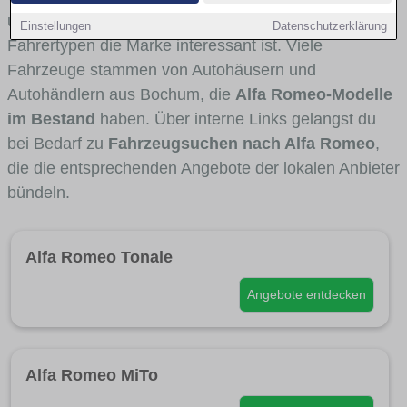
und Umlandverkehr zu sehen sind und für welche
Einstellungen
Datenschutzerklärung
Fahrertypen die Marke interessant ist. Viele
Fahrzeuge stammen von Autohäusern und
Autohändlern aus Bochum, die
Alfa Romeo-Modelle
im Bestand
haben. Über interne Links gelangst du
bei Bedarf zu
Fahrzeugsuchen nach Alfa Romeo
,
die die entsprechenden Angebote der lokalen Anbieter
bündeln.
Alfa Romeo Tonale
Angebote entdecken
Alfa Romeo MiTo